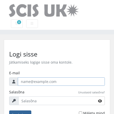
0
Ostukorv
Logi sisse
Jätkamiseks logige sisse oma kontole.
E-mail
Salasõna
Unustasid salasõna?
Mäleta mind