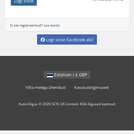
Logi sisse
Ei ole registreeritud?
Loo konto
Logi sisse Facebook abil
Estonian / £ GBP
Võta meiega ühendust
Kasutustingimused
Autoriõigus © 2026 SCIS UK Limited. Kõik õigused kaitstud.