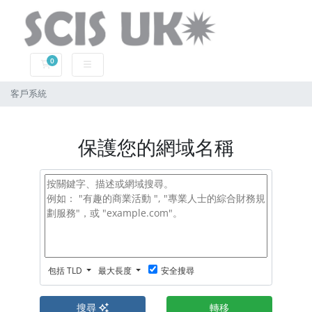
0
購物車
客戶系統
保護您的網域名稱
包括 TLD
最大長度
安全搜尋
搜尋
轉移